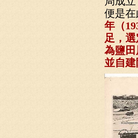
局成立
便是在
年（1
足，選
為鹽田
並自建