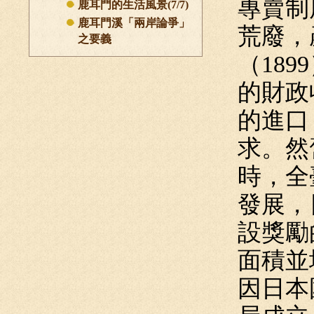
專賣制
鹿耳門的生活風景(7/7)
鹿耳門溪「兩岸論爭」
荒廢，
之要義
（18
的財政
的進口
求。然
時，全
發展，
設獎勵
面積並
因日本