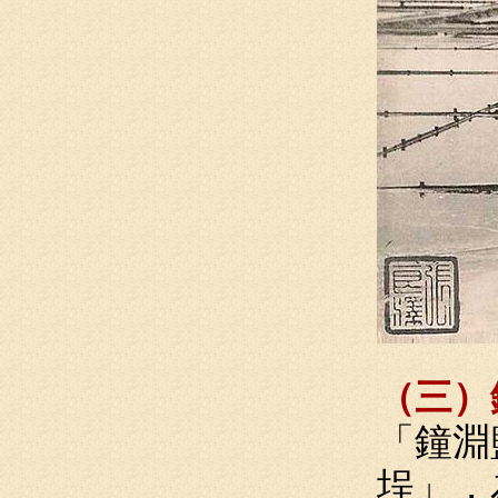
（三）
「鐘淵
埕」，