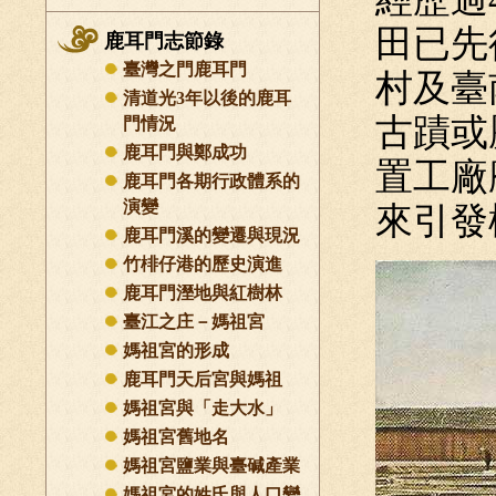
田已先
鹿耳門志節錄
臺灣之門鹿耳門
村及臺
清道光3年以後的鹿耳
古蹟或
門情況
鹿耳門與鄭成功
置工廠
鹿耳門各期行政體系的
演變
來引發
鹿耳門溪的變遷與現況
竹棑仔港的歷史演進
鹿耳門溼地與紅樹林
臺江之庄－媽祖宮
媽祖宮的形成
鹿耳門天后宮與媽祖
媽祖宮與「走大水」
媽祖宮舊地名
媽祖宮鹽業與臺碱產業
媽祖宮的姓氏與人口變