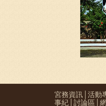
宮務資訊
│
活動
事紀
│
討論區
│