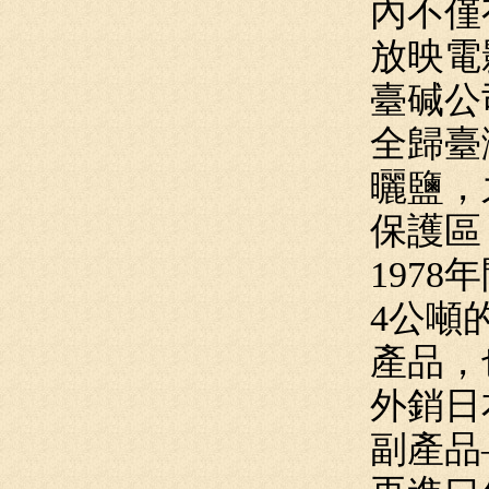
內不僅
放映電
臺碱公
全歸臺
曬鹽，
保護區
197
4公噸
產品，
外銷日
副產品