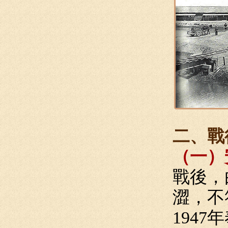
二、戰
（一）
戰後，
澀，不
194