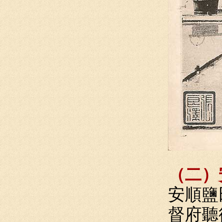
（二）
安順鹽
督府聽