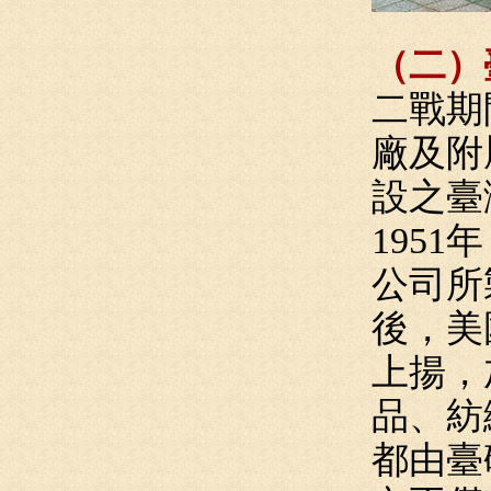
（二）
二戰期
廠及附
設之臺
195
公司所
後，美
上揚，
品、紡
都由臺