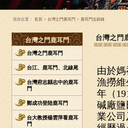
現在位置：
首頁
>
台灣之門鹿耳門
>
鹿耳門志節錄
台灣之門
台灣之門鹿耳門
台灣之門鹿耳門
台江、鹿耳門、北線尾
由於媽
漁撈維
台灣府志縣志中的鹿耳
門
年（1
碱廠鹽
鄭成功登陸鹿耳門
業公司
台大教授楊雲萍看鹿耳
門
經歷過