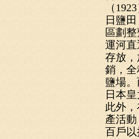
（19
日鹽田
區劃整
運河直
存放，
銷，全
鹽場。
日本皇
此外，
產活動
百戶以