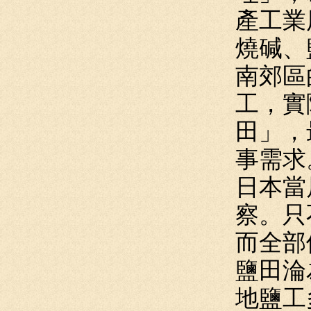
產工業
燒碱、
南郊區
工，實
田」，
事需求
日本當
察。只
而全部
鹽田淪
地鹽工