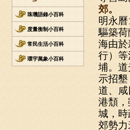
郊。
珠璣語錄小百科
明永曆
度量衡制小百科
驅築荷
海由於
常民生活小百科
行）等
環宇萬象小百科
埔。道
示招墾
道、咸
港頹，
城，時
郊勢力