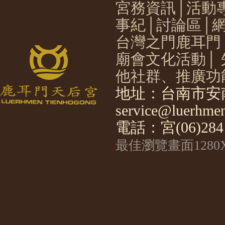
宮務資訊
│
活動
事紀
│
討論區
│
台灣之門鹿耳門
廟會文化活動
│
他社群、推廣功
地址：台南市安南
service@luerhmen
電話：宮(06)2841
最佳瀏覽畫面1280