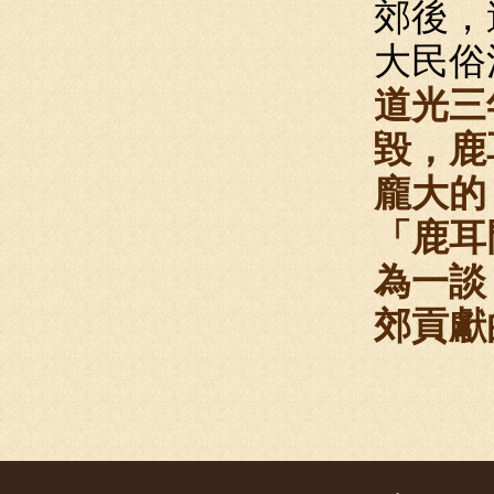
郊後，
大民俗
道光三
毀，鹿
龐大的
「鹿耳
為一談
郊貢獻