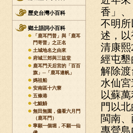
香」、
歷史台灣小百科
不明所
鄉土語詞小百科
述，以
「鹿耳門普」與「鹿耳
門寄普」之正名
清康熙
土城地名之由來
經屯墾
府城三郊與三益堂
鹿耳門天后宮的「百百
解除渡
旗」─「鹿耳連帆」
水仙宮
媽祖船
安南區十六寮
以蘇萬
五條港
七鯤鯓
門以北
無田無園，儘看六月門
閩南、
（鹿耳門）
寧願一個堀，不願一仙
專營島
佛