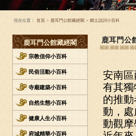
現在位置：
首頁
>
鹿耳門公館藏經閣
>
鄉土語詞小百科
鹿耳門公
鹿耳門公館藏經閣
宗教信仰小百科
民俗活動小百科
安南區
有其獨
寺廟建築小百科
的推動
自然生態小百科
動，處
健康人生小百科
動觀摩
近年來
府城精華小百科