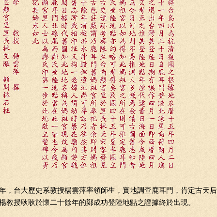
年，台大歷史系教授楊雲萍率領師生，實地調查鹿耳門，肯定古天后
楊教授耿耿於懷二十餘年的鄭成功登陸地點之證據終於出現。