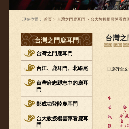
現在位置：
首頁
>
台灣之門鹿耳門
>
台大教授楊雲萍看鹿
台灣之
台灣之門鹿耳門
台灣之門鹿耳門
台江、鹿耳門、北線尾
◎原碑全文
台灣府志縣志中的鹿耳
門
鄭成功登陸鹿耳門
台大教授楊雲萍看鹿耳
門