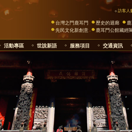
訪客人數
台灣之門鹿耳門
歷史的迴廊
鹿
先民文化新創意
鹿耳門公館藏經
活動專區
世說新語
服務項目
交通資訊