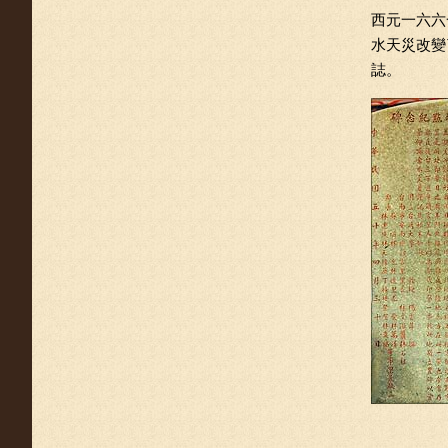
西元一六六
水天災改變
誌。