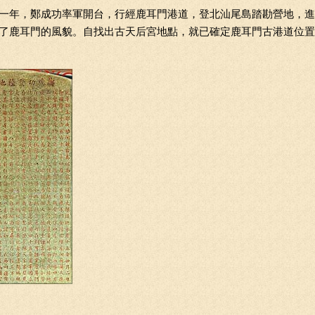
一年，鄭成功率軍開台，行經鹿耳門港道，登北汕尾島踏勘營地，進
了鹿耳門的風貌。自找出古天后宮地點，就已確定鹿耳門古港道位置