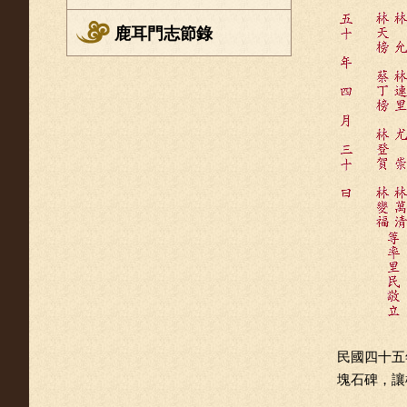
鹿耳門志節錄
民國四十五
塊石碑，讓