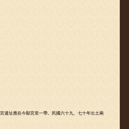
宮遺址應在今顯宮里一帶。民國六十九、七十年出土兩