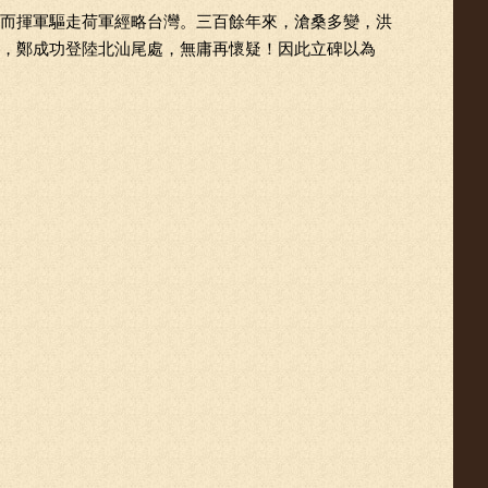
而揮軍驅走荷軍經略台灣。三百餘年來，滄桑多變，洪
，鄭成功登陸北汕尾處，無庸再懷疑！因此立碑以為