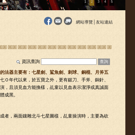
1
2
3
4
5
網站導覽
│
友站連結
資訊查詢
查詢
的法器主要有：七星劍、鯊魚劍、刺球、銅棍、月斧五
七Ｏ年代以來，於五寶之外，更有鋸刀、手斧、銅針、
演，且須見血方能換樣，乩童以見血表示潔淨或真誠面
體成黑。
成者，兩面鑲雕北斗七星圖樣，乩童操演時，主要為砍