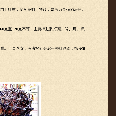
綁上紅布，於劍身刺上符籙，是法力最強的法器。
0支至120支不等，主要揮動刺打頭、背、肩、臂。
八排計一Ｏ八支，有者於釘尖處串聯紅綢線，操使於