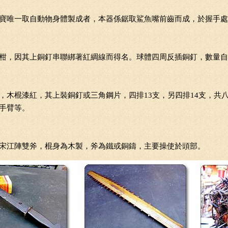
寶唯一取自動物身體製成者，本器係鋸取鯊魚嘴前齒而成，於握手處
柑，因其上銅釘串聯綁著紅綢線而得名。球體四周反插銅釘，數量自6
，木棍漆紅，其上裝銅釘或三角鋼片，四排13支，另四排14支，共
手臂等。
宋江陣雙斧，棍身為木製，斧為鐵或銅鑄，主要操使於頭部。