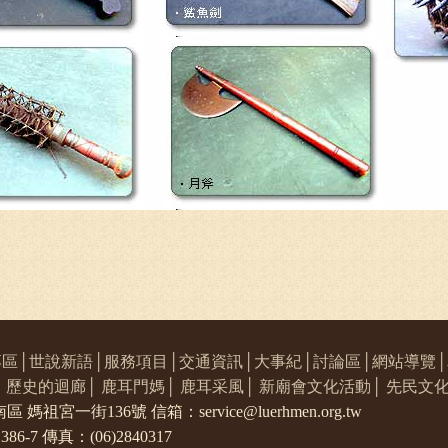
專區
│
世說新語
│
服務項目
│
交通資訊
│
大事紀
│
討論區
│
網站導覽
│
│
歷史的迴廊
│
鹿耳門媽
│
鹿耳采風
│
新廟會文化活動
│
先民文
祖宮一街136號 信箱：service@luerhmen.org.tw
86-7 傳真：(06)2840317