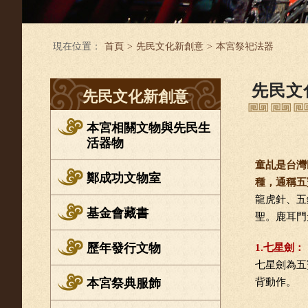
現在位置：
首頁
>
先民文化新創意
>
本宮祭祀法器
先民文
先民文化新創意
本宮相關文物與先民生
活器物
童乩是台灣
鄭成功文物室
種，通稱五
龍虎針、五
基金會藏書
聖。鹿耳門
歷年發行文物
1.七星劍：
七星劍為五
本宮祭典服飾
背動作。