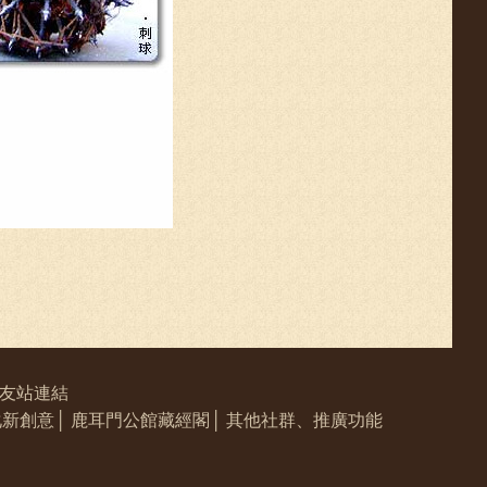
友站連結
化新創意
│
鹿耳門公館藏經閣
│
其他社群、推廣功能