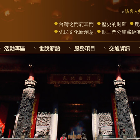
訪客人數
台灣之門鹿耳門
歷史的迴廊
鹿
先民文化新創意
鹿耳門公館藏經
活動專區
世說新語
服務項目
交通資訊