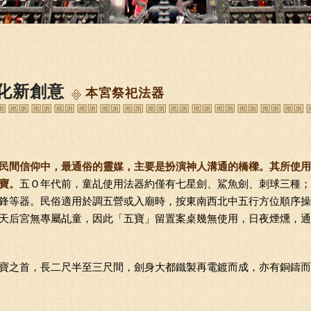
化新創意
本宮祭祀法器
民間信仰中，最通俗的靈媒，主要是扮演神人溝通的橋樑。其所使用
寶。
五Ｏ年代前，童乩使用法器約僅有七星劍、鯊魚劍、刺球三種；
鋒等器。民俗適用於調五營或入廟時，按東南西北中五行方位順序操
天后宮無專屬乩童，因此「五寶」留置案桌幾無使用，日夜煙燻，通
寶之首，長二尺半至三尺間，劍身大都鐵製再電鍍而成，亦有銅鑄而