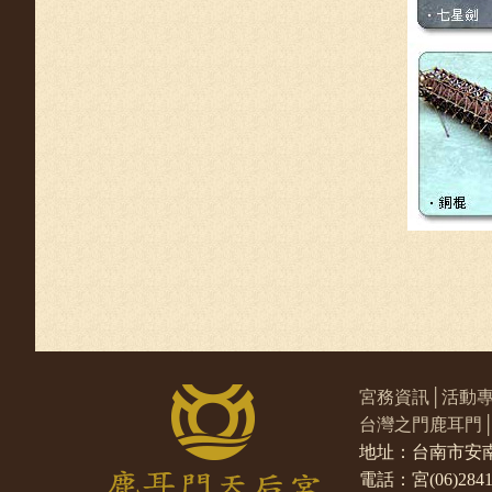
宮務資訊
│
活動
台灣之門鹿耳門
地址：台南市安南區 媽
電話：宮(06)28413