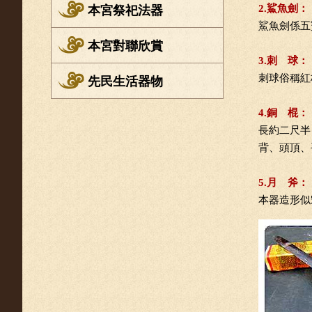
2.鯊魚劍：
本宮祭祀法器
鯊魚劍係五
本宮對聯欣賞
3.刺 球：
刺球俗稱紅
先民生活器物
4.銅 棍：
長約二尺半
背、頭頂、
5.月 斧：
本器造形似