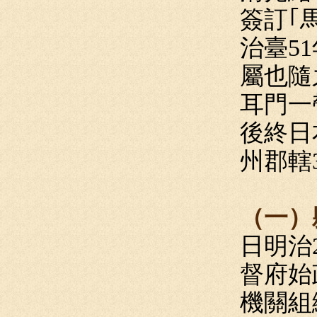
簽訂｢
治臺5
屬也隨
耳門一
後終日
州郡轄
（一）縣
日明治
督府始
機關組