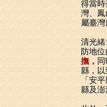
得當時
灣、鳳
屬臺灣
清光緒
防地位
撫，
同
縣，以
「安平
縣及澎