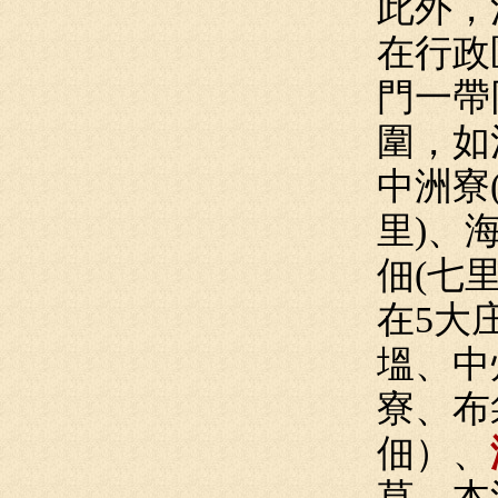
此外，
在行政
門一帶
圍，如
中洲寮
里)、
佃(七
在5大
塭、中
寮、布
佃）、
草、本