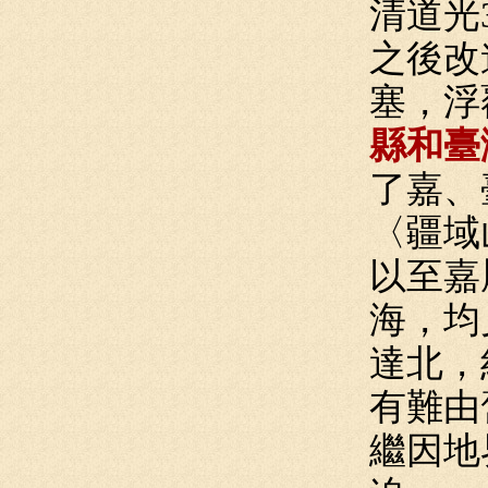
清道光
之後改
塞，浮
縣和臺
了嘉、
〈疆域
以至嘉
海，均
達北，
有難由
繼因地