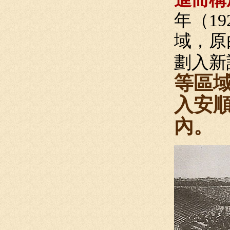
年（1
域，原
劃入新
等區域
入安順
內。