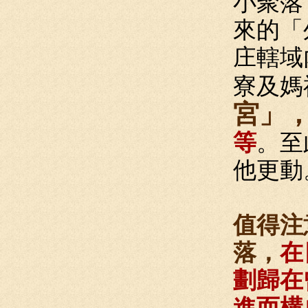
小聚落
來的「
庄轄域
寮及媽
宮」
等
。至
他更動
值得注
落，
在
劃歸在
進而構