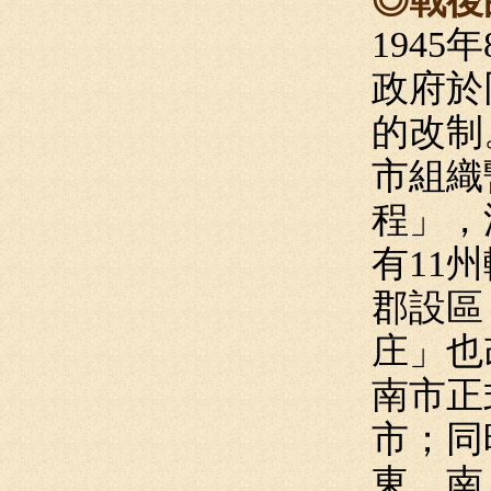
◎戰後
194
政府於
的改制
市組織
程」，
有11
郡設區
庄」也
南市正
市；同
東、南