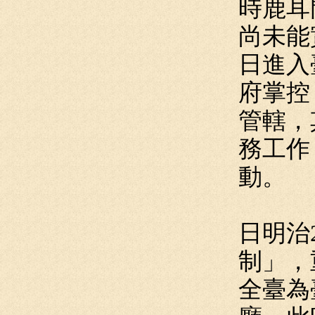
時鹿耳
尚未能
日進入
府掌控
管轄，
務工作
動。
日明治
制」，
全臺為