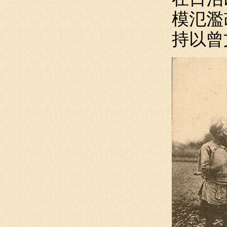
模氾濫
持以曾