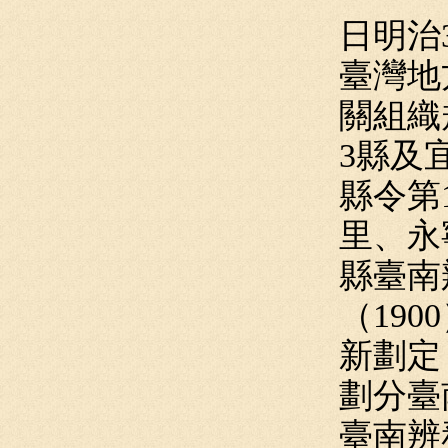
日明治
臺灣地
關組織
3縣及
縣令第
里、永
縣臺南
（19
新劃定
劃分臺
臺南辨