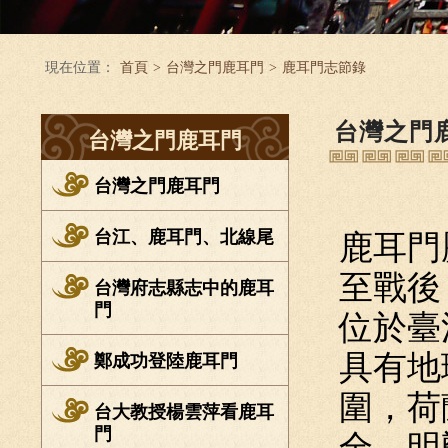
現在位置：
首頁
>
台灣之門鹿耳門
>
鹿耳門志節錄
台灣之門
台灣之門鹿耳門
台灣之門鹿耳門
台江、鹿耳門、北線尾
鹿耳門
至戰後
台灣府志縣志中的鹿耳
門
位於臺
具有地
鄭成功登陸鹿耳門
圍，荷
台大教授楊雲萍看鹿耳
門
全。明