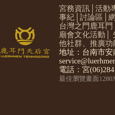
宮務資訊
│
活動
事紀
│
討論區
│
台灣之門鹿耳門
廟會文化活動
│
他社群、推廣功
地址：台南市安南
service@luerhmen
電話：宮(06)2841
最佳瀏覽畫面1280