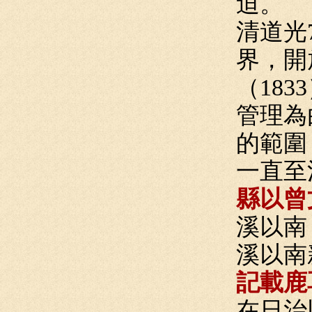
迫。
清道光
界，開
（18
管理為
的範圍
一直至
縣以曾
溪以南
溪以南
記載鹿
在日治