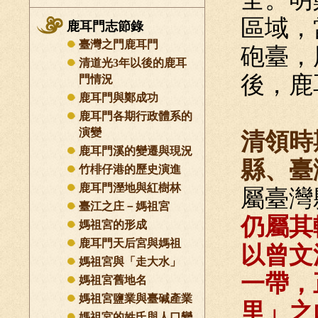
區域，
鹿耳門志節錄
臺灣之門鹿耳門
砲臺，
清道光3年以後的鹿耳
後，鹿
門情況
鹿耳門與鄭成功
鹿耳門各期行政體系的
演變
清領時
鹿耳門溪的變遷與現況
縣、臺
竹棑仔港的歷史演進
鹿耳門溼地與紅樹林
屬臺灣
臺江之庄－媽祖宮
仍屬其
媽祖宮的形成
鹿耳門天后宮與媽祖
以曾文
媽祖宮與「走大水」
一帶，
媽祖宮舊地名
媽祖宮鹽業與臺碱產業
里」之
媽祖宮的姓氏與人口變