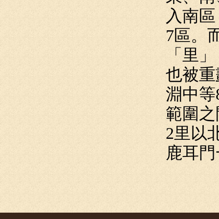
入南區
7區。
「里」
也被重
淵中等
範圍之
2里以
鹿耳門