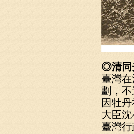
◎清同
臺灣在
劃，不
因牡丹
大臣沈
臺灣行