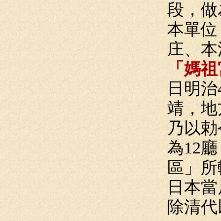
段，做
本單位
庄、本
「媽祖
日明治
靖，地
乃以勅
為12
區」所
日本當
除清代