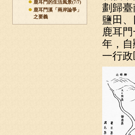
鹿耳門的生活風景(7/7)
劃歸臺
鹿耳門溪「兩岸論爭」
之要義
鹽田、
鹿耳門
年，自
一行政