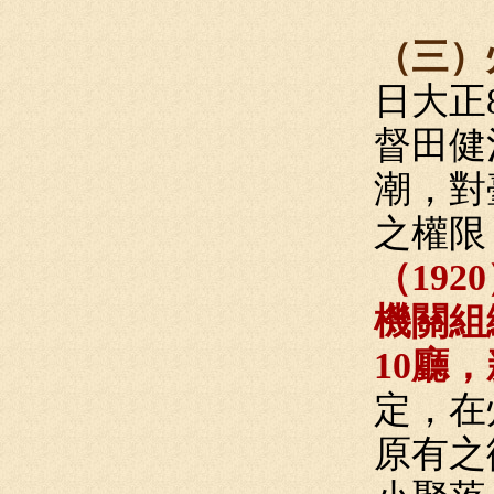
（三）州
日大正
督田健
潮，對
之權限
（19
機關組
10廳
定，在
原有之