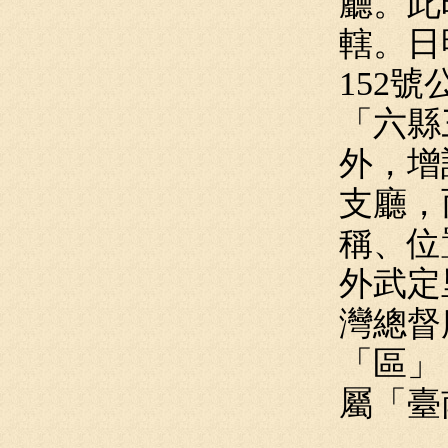
廳。此
轄。日
152
「六縣
外，增
支廳，
稱、位
外武定
灣總督
「區」
屬「臺