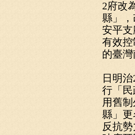
2府改
縣」，
安平支
有效控
的臺灣
日明治
行「民
用舊制
縣」更
反抗勢