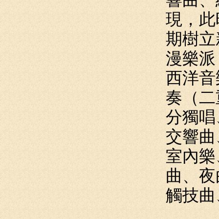
現，此
期樹立
漫樂派
西洋音
奏（二
分獨唱
交響曲
室內樂
曲、夜
觸技曲