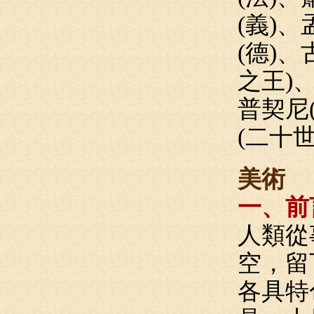
(義)
(德)
之王)
普契尼(
(二十
美術
一、前
人類從
空，留
各具特