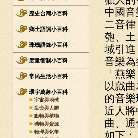
中國音
歷史台灣小百科
二音律
鄉土語詞小百科
匏、土
珠璣語錄小百科
域引進
音樂為
度量衡制小百科
「燕樂
常民生活小百科
以戲曲
環宇萬象小百科
的音樂
宇宙與地球
近人將
生命與人體
動物與植物
曲、通
礦物與資源
物理與化學
如下：