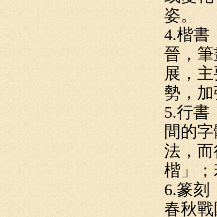
姿。
4.楷
晉，筆
展，主
勢，加
5.行
間的字
法，而
楷」；
6.篆
春秋戰