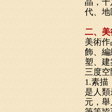
晶，十
代、地
二、美
美術作
飾、編
塑、建
三度空
1.素
是人類
元，舉
筆等皆