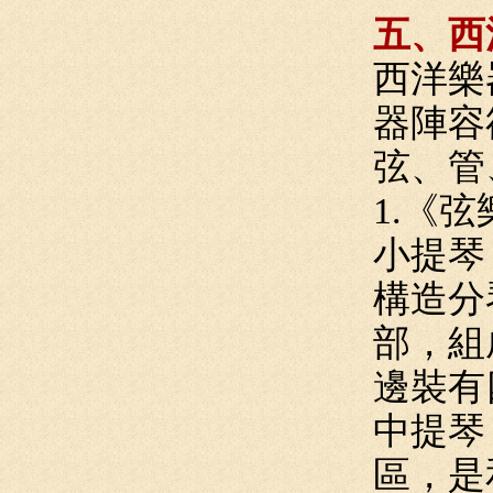
五、西
西洋樂
器陣容
弦、管
1.《
小提琴
構造分
部，組
邊裝有
中提琴
區，是