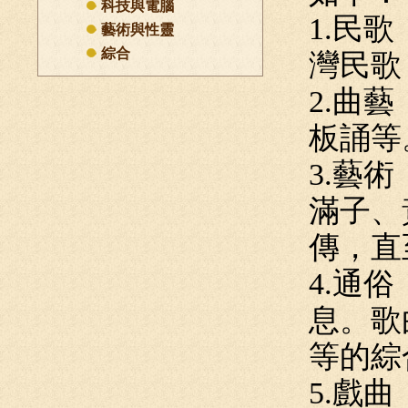
科技與電腦
1.民
藝術與性靈
綜合
灣民歌
2.曲
板誦等
3.藝
滿子、
傳，直
4.通
息。歌
等的綜
5.戲