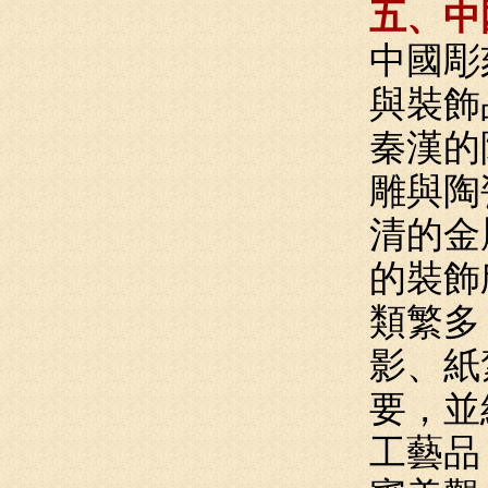
五、中
中國彫
與裝飾
秦漢的
雕與陶
清的金
的裝飾
類繁多
影、紙
要，並
工藝品