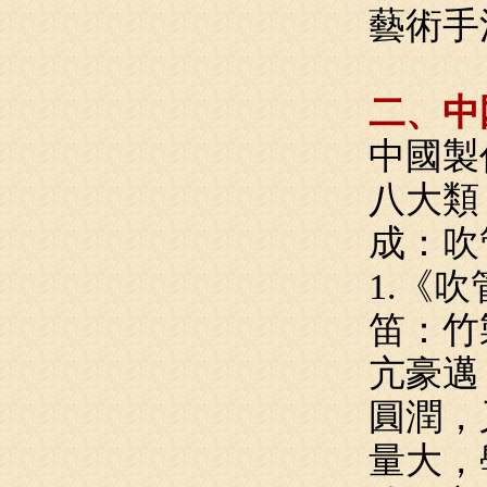
藝術手
二、中
中國製
八大類
成：吹
1.《
笛：竹
亢豪邁
圓潤，
量大，