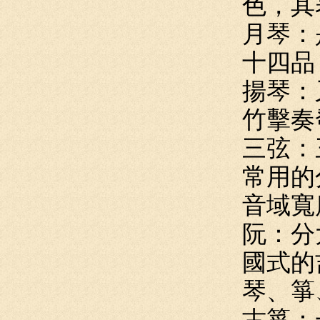
色，其
月琴：
十四品
揚琴：
竹擊奏
三弦：
常用的
音域寬
阮：分
國式的
琴、箏
古箏：