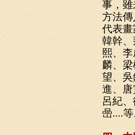
事，雖
方法傳
代表畫
韓幹、
熙、李
麟、梁
望、吳
進、唐
呂紀、
喦....