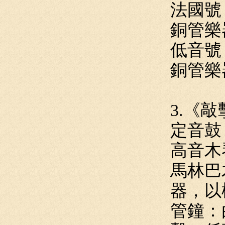
法國號
銅管樂
低音號
銅管樂
3.《
定音鼓
高音木
馬林巴
器，以
管鐘：