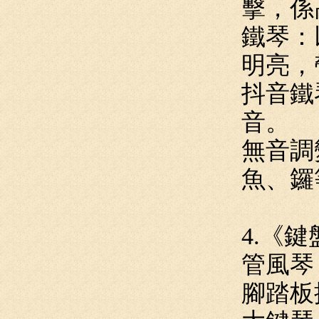
擊，係
鐵琴：
明亮，
抖音鐵
音。
無音調
魚、鑼
4.《
管風琴
腳踏板