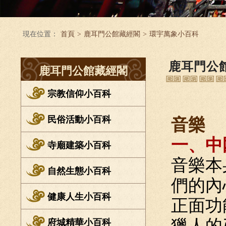
現在位置：
首頁
>
鹿耳門公館藏經閣
>
環宇萬象小百科
鹿耳門公
鹿耳門公館藏經閣
宗教信仰小百科
民俗活動小百科
音樂
一、中
寺廟建築小百科
音樂本
自然生態小百科
們的內
健康人生小百科
正面功
獵人的
府城精華小百科