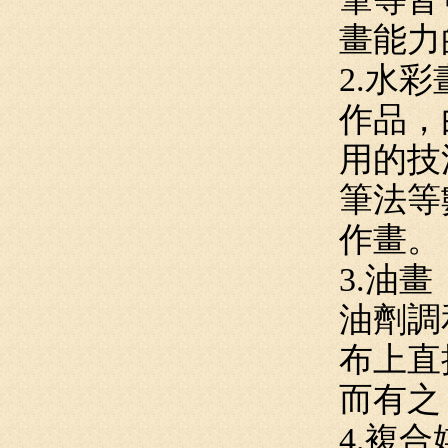
畫能力
2.水
作品，
用的技
筆法等
作畫。
3.油
油劑調
布上直
而有之
4.複