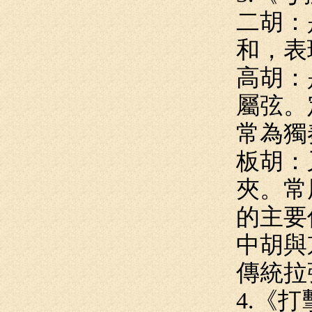
二胡：
和，表
高胡：
屬弦。
常為獨
板胡：
夾。常
的主要
中胡與
傳統拉
4.《