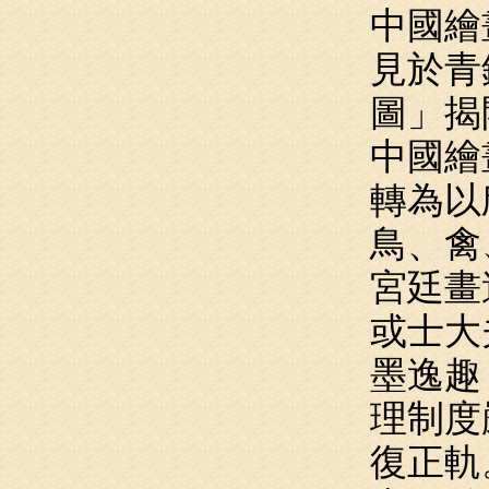
中國繪
見於青
圖」揭
中國繪
轉為以
鳥、禽
宮廷畫
或士大
墨逸趣
理制度
復正軌