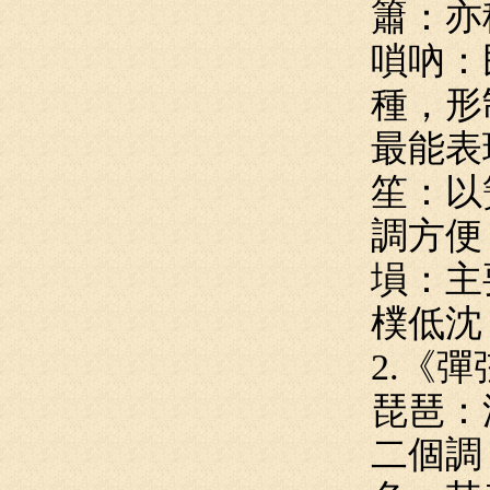
簫：亦
嗩吶：
種，形
最能表
笙：以
調方便
塤：主
樸低沈
2.《
琵琶：
二個調