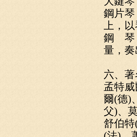
大鍵琴
鋼片琴
上，以
鋼 琴
量，奏
六、著
孟特威
爾(德
父)、
舒伯特
(法)