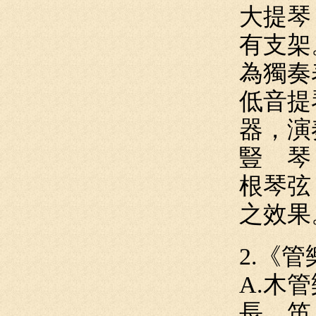
大提琴
有支架
為獨奏
低音提
器，演
豎 琴
根琴弦
之效果
2.《
A.木管
長 笛