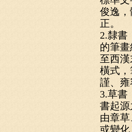
俊逸，
正。
2.隸
的筆畫
至西漢
橫式，
謹、雍
3.草
書起源
由章草
或變化