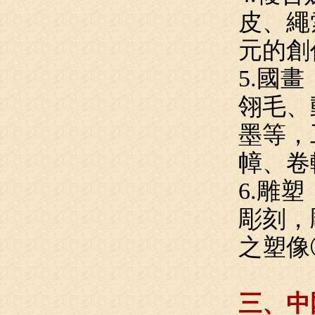
皮、繩
元的創
5.國
翎毛、
墨等，
幛、卷
6.雕
彫刻，
之塑像
三、中