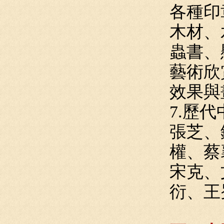
各種印
木材、
蟲書、
藝術欣
效果與
7.歷
張芝、
權、蔡
宋克、
衍、王