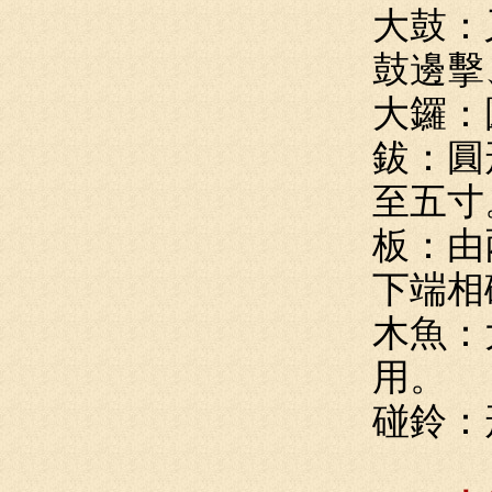
大鼓：
鼓邊擊
大鑼：
鈸：圓
至五寸
板：由
下端相
木魚：
用。
碰鈴：