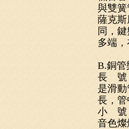
與雙簧
薩克斯
同，鍵
多端，
B.銅管
長 號
是滑動
長，管
小 號
音色燦