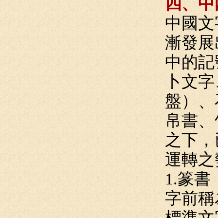
四、中
中國文
漸發展
中的記
卜文字
盤）、
帛書、
之下，
運轉之
1.篆
字前稱
標準文