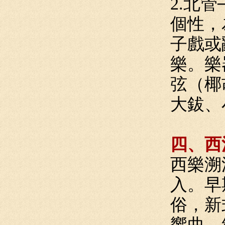
2.北
個性，
子戲或
樂。樂
弦（椰
大鈸、
四、西
西樂溯
入。早
俗，新
響曲、