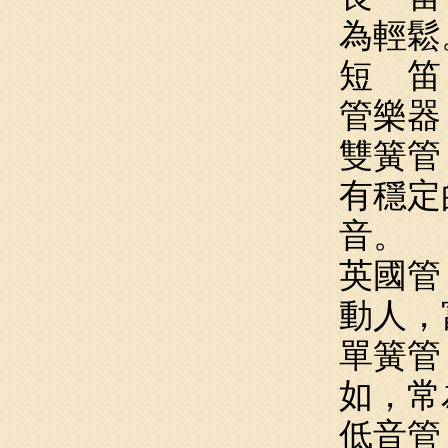
為輕鬆
短 笛
管樂器
雙簧管
有穩定
音。
英國管
動人，
單簧管
如，常
低音管