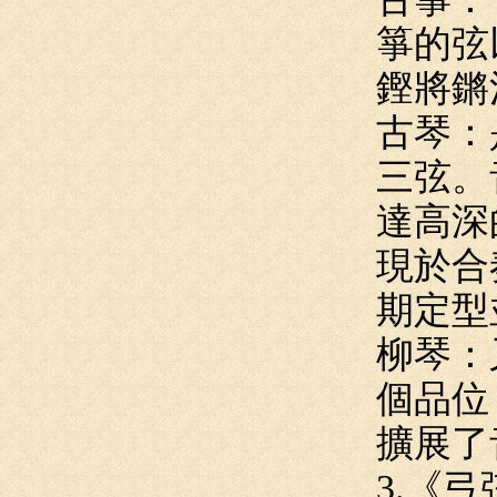
箏的弦
鏗將鏘
古琴：
三弦。
達高深
現於合
期定型
柳琴：
個品位
擴展了
3.《