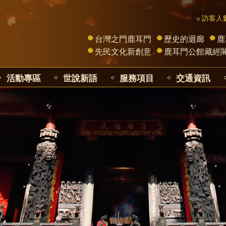
訪客人數
台灣之門鹿耳門
歷史的迴廊
鹿
先民文化新創意
鹿耳門公館藏經
活動專區
世說新語
服務項目
交通資訊