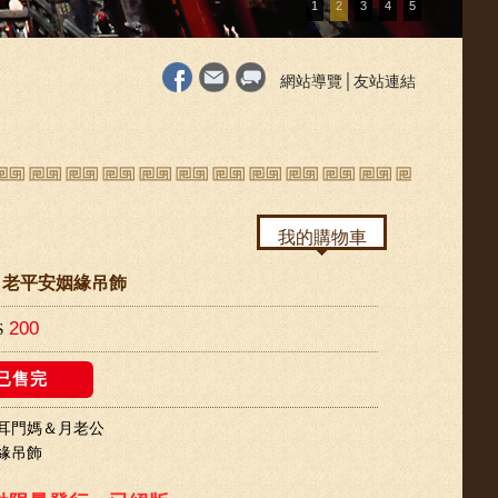
1
2
3
4
5
網站導覽
│
友站連結
我的購物車
月老平安姻緣吊飾
200
$
已售完
耳門媽＆月老公
緣吊飾