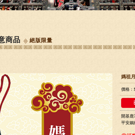
意商品
絕版限量
媽祖
價格：
開基鹿
平安姻