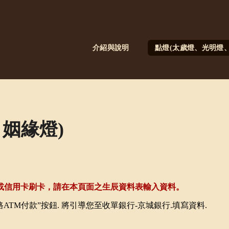
介紹與說明
點燈(太歲燈、光明燈、
姻緣燈)
或信用卡刷卡，請在本頁面之生辰資料表輸入資料。
路ATM付款”按鈕. 將引導您至收單銀行-京城銀行.填寫資料.