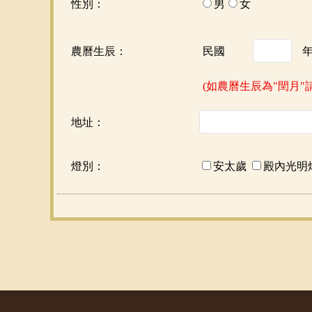
性別：
男
女
農曆生辰：
民國
(如農曆生辰為"閏月"
地址：
燈別：
安太歲
殿內光明