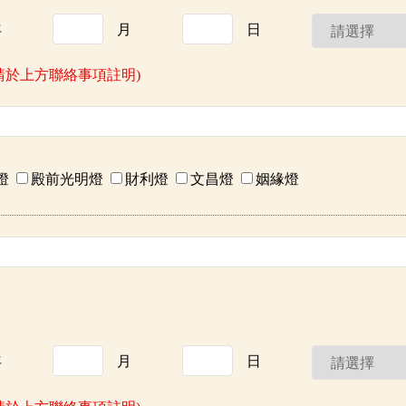
年
月
日
請於上方聯絡事項註明)
燈
殿前光明燈
財利燈
文昌燈
姻緣燈
年
月
日