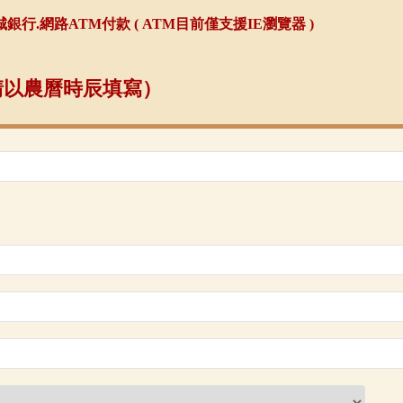
行.網路ATM付款 ( ATM目前僅支援IE瀏覽器 )
請以農曆時辰填寫）