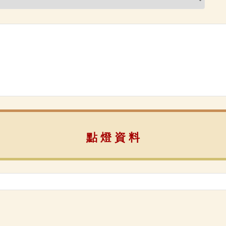
點 燈 資 料