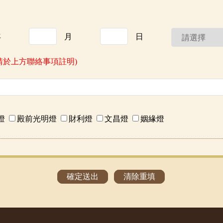
年
月
日
請於上方聯絡事項註明)
燈
殿前光明燈
財利燈
文昌燈
姻緣燈
確定送出
清除重填