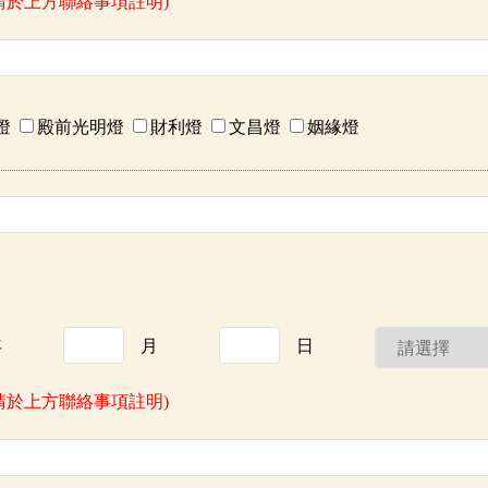
請於上方聯絡事項註明)
燈
殿前光明燈
財利燈
文昌燈
姻緣燈
年
月
日
請於上方聯絡事項註明)