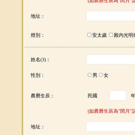
(如農曆生辰為"閏月"
地址：
燈別：
安太歲
殿內光明
姓名(3)：
性別：
男
女
農曆生辰：
民國
(如農曆生辰為"閏月"
地址：