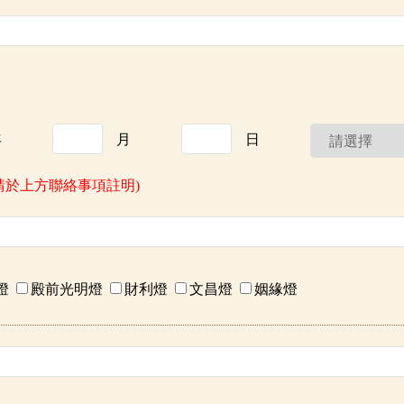
年
月
日
請於上方聯絡事項註明)
燈
殿前光明燈
財利燈
文昌燈
姻緣燈