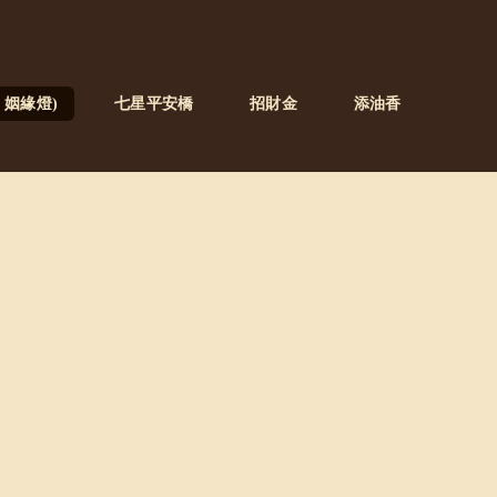
姻緣燈)
七星平安橋
招財金
添油香