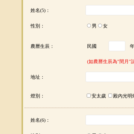
姓名(5)：
性別：
男
女
農曆生辰：
民國
(如農曆生辰為"閏月"
地址：
燈別：
安太歲
殿內光明
姓名(6)：