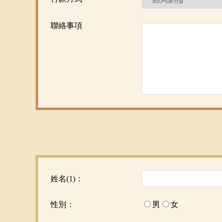
聯絡事項
姓名(1)：
性別：
男
女