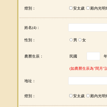
燈別：
安太歲
殿內光明
姓名(4)：
性別：
男
女
農曆生辰：
民國
(如農曆生辰為"閏月"
地址：
燈別：
安太歲
殿內光明