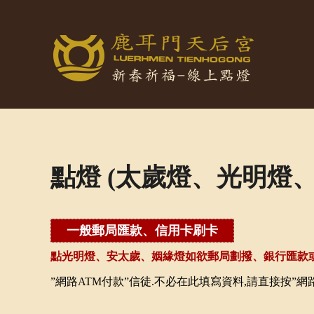
點燈 (太歲燈、光明燈、
一般郵局匯款、信用卡刷卡
點光明燈、安太歲、姻緣燈如欲郵局劃撥、銀行匯款
”網路ATM付款”信徒.不必在此填寫資料,請直接按”網