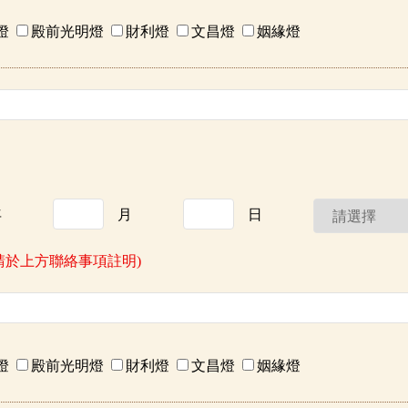
燈
殿前光明燈
財利燈
文昌燈
姻緣燈
年
月
日
請於上方聯絡事項註明)
燈
殿前光明燈
財利燈
文昌燈
姻緣燈