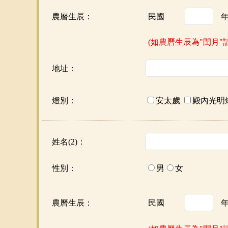
農曆生辰：
民國
(如農曆生辰為"閏月"
地址：
燈別：
安太歲
殿內光明
姓名(2)：
性別：
男
女
農曆生辰：
民國