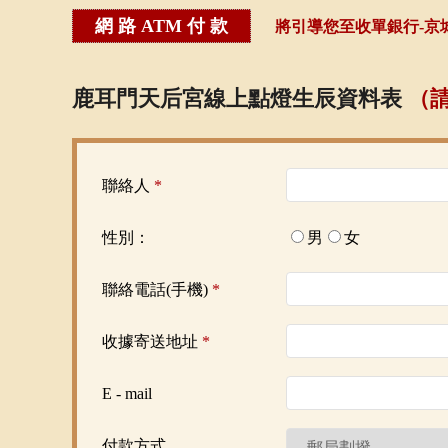
網 路 ATM 付 款
將引導您至收單銀行-京城銀
鹿耳門天后宮線上點燈生辰資料表
（
聯絡人
*
性別：
男
女
聯絡電話(手機)
*
收據寄送地址
*
E - mail
付款方式