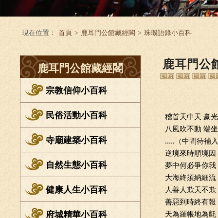
現在位置：
首頁
>
鹿耳門公館藏經閣
>
珠璣語錄小百科
鹿耳門公
鹿耳門公館藏經閣
宗教信仰小百科
民俗活動小百科
稽首天中天 豪
八風吹不動 端
寺廟建築小百科
.....（中間待補入）
逆境來時順境因
自然生態小百科
夢中何必爭你我
大海終須納細流
健康人生小百科
人善人欺天不欺
善惡到時終有報
府城精華小百科
天為羅帳地為氈