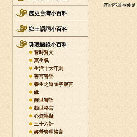
夜間不敢長伸足
歷史台灣小百科
鄉土語詞小百科
珠璣語錄小百科
昔時賢文
莫生氣
生活十大守則
善言善語
養生之道48字箴言
緣
醒世警語
勸世格言
心無罣礙
三十六計
經營管理格言